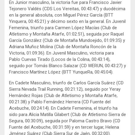
En Junior masculino, la victoria fue para Francisco Javier
Tejonero Valdés (CDS Los Vereitas, 00:43:47) y duodécima
en la general absoluta, con Miguel Pérez García (BTT
Yinquera, 00:45:21) y décimo sexto en la general. En Juvenil
Femenina, triunfo para Carmen López Macías (Club de
Atletismo y Montaña Atarfe, 01:02:51), seguida por Raquel
García González (Club de Montaña Mundoejido, 01:09:35) y
Adriana Muñoz Molina (Club de Montaña Roncón de la
Victoria, 01:09:36). En Juvenil Masculino, victoria para
Pablo Cuevas Tirado (Locos de la Colina, 00:43:14),
seguido por Tomás Blanco Salazar (CD WERUN, 00:43:27) y
Francisco Martínez López (BTT YunqueRa, 00:45:04).
En Cadete Masculino, triunfo de Carlos García Suárez (CD
Sierra Nevada Trail Running, 00:21:12), seguido por Yeray
Hernández Rojas (Club de Atletismo y Montaña Atarfe,
00:21:38) y Pablo Fernández Herrera (CD Fuente del
Acebuche, 00:24:14). En Cadete Femenina, el triunfo ha
sido para Alicia Matilla Gilabert (Club de Atletismo Sierra de
Segura, 00:30:09), seguida por Paloma Castro Bravo (CD
Fuente del Acebuche, 00:31:59) y en tercer lugar, Helena
Jiménez Suárez (Club Sierra Sur de Jaén, 00:32:00).