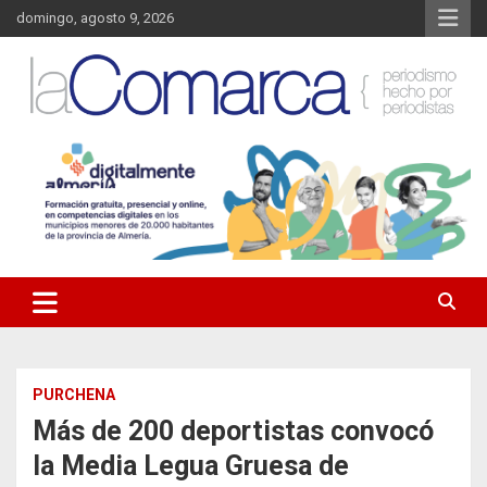
Saltar
domingo, agosto 9, 2026
al
contenido
Noticias de Almería. Actualidad informativa sobre la Comarca del
La Comarca – Noticias del
Almanzora y sus localidades.
Almanzora
PURCHENA
Más de 200 deportistas convocó
la Media Legua Gruesa de