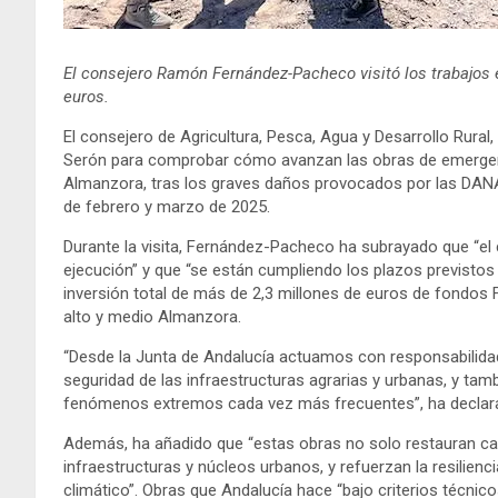
El consejero Ramón Fernández-Pacheco visitó los trabajos 
euros.
El consejero de Agricultura, Pesca, Agua y Desarrollo Rura
Serón para comprobar cómo avanzan las obras de emergenci
Almanzora, tras los graves daños provocados por las DANAs
de febrero y marzo de 2025.
Durante la visita, Fernández-Pacheco ha subrayado que “el
ejecución” y que “se están cumpliendo los plazos previstos 
inversión total de más de 2,3 millones de euros de fondos F
alto y medio Almanzora.
“Desde la Junta de Andalucía actuamos con responsabilidad 
seguridad de las infraestructuras agrarias y urbanas, y tam
fenómenos extremos cada vez más frecuentes”, ha declara
Además, ha añadido que “estas obras no solo restauran cau
infraestructuras y núcleos urbanos, y refuerzan la resilienc
climático”. Obras que Andalucía hace “bajo criterios técnico