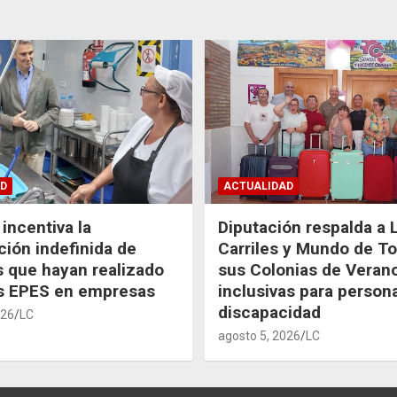
D
ACTUALIDAD
incentiva la
Diputación respalda a 
ción indefinida de
Carriles y Mundo de T
 que hayan realizado
sus Colonias de Veran
as EPES en empresas
inclusivas para person
discapacidad
026
LC
agosto 5, 2026
LC