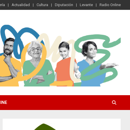
ría
Actualidad
Cultura
Diputación
Levante
Radio Online
INE