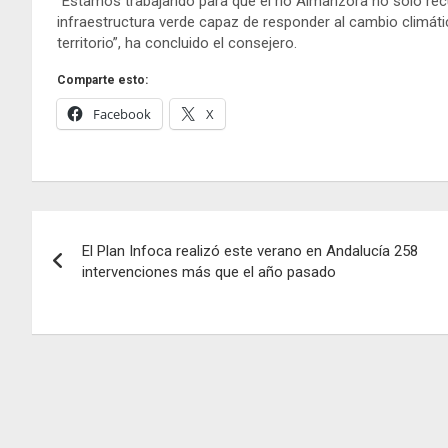
“Estamos trabajando para que el río Almanzora no solo recu
infraestructura verde capaz de responder al cambio climáti
territorio”, ha concluido el consejero.
Comparte esto:
Facebook
X
Navegación
El Plan Infoca realizó este verano en Andalucía 258
de
intervenciones más que el año pasado
entradas