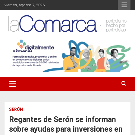
Saltar
viernes, agosto 7, 2026
al
contenido
Noticias de Almería. Actualidad informativa sobre la Comarca del
La Comarca – Noticias del
Almanzora y sus localidades.
Almanzora
SERÓN
Regantes de Serón se informan
sobre ayudas para inversiones en