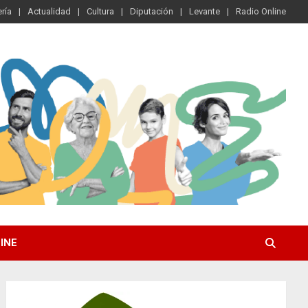
ría
Actualidad
Cultura
Diputación
Levante
Radio Online
INE