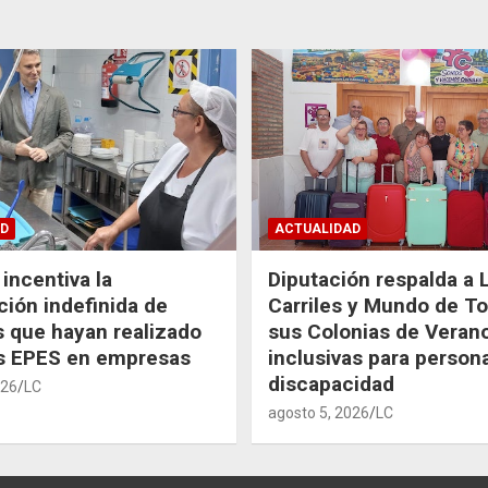
D
ACTUALIDAD
incentiva la
Diputación respalda a 
ción indefinida de
Carriles y Mundo de T
 que hayan realizado
sus Colonias de Veran
as EPES en empresas
inclusivas para person
discapacidad
026
LC
agosto 5, 2026
LC