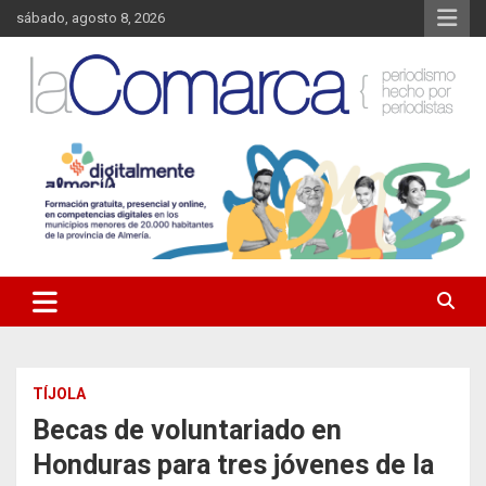
Saltar
sábado, agosto 8, 2026
al
contenido
Noticias de Almería. Actualidad informativa sobre la Comarca del
La Comarca – Noticias del
Almanzora y sus localidades.
Almanzora
TÍJOLA
Becas de voluntariado en
Honduras para tres jóvenes de la