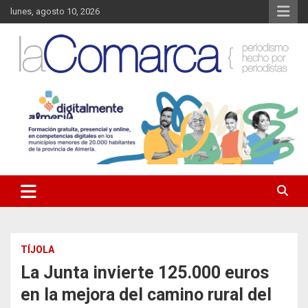
Saltar
lunes, agosto 10, 2026
al
contenido
Noticias de Almería. Actualidad informativa sobre la Comarca del
La Comarca – Noticias del
Almanzora y sus localidades.
Almanzora
TÍJOLA
La Junta invierte 125.000 euros
en la mejora del camino rural del