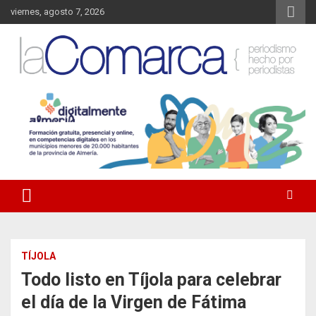
Saltar
viernes, agosto 7, 2026
al
contenido
Noticias de Almería. Actualidad informativa sobre la Comarca del
La Comarca – Noticias del
Almanzora y sus localidades.
Almanzora
TÍJOLA
Todo listo en Tíjola para celebrar
el día de la Virgen de Fátima