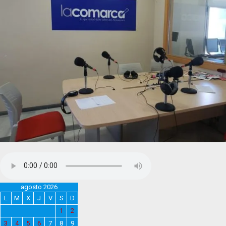
agosto 2026
L
M
X
J
V
S
D
1
2
3
4
5
6
7
8
9