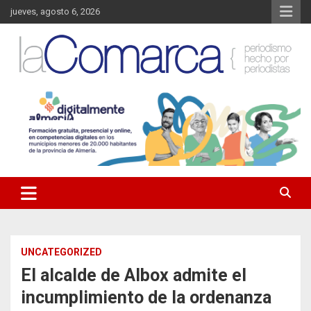
Saltar
jueves, agosto 6, 2026
al
contenido
Noticias de Almería. Actualidad informativa sobre la Comarca del
La Comarca – Noticias del
Almanzora y sus localidades.
Almanzora
UNCATEGORIZED
El alcalde de Albox admite el
incumplimiento de la ordenanza