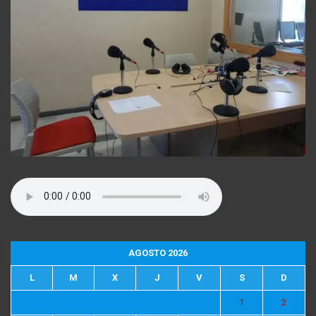
AGOSTO 2026
L
M
X
J
V
S
D
1
2