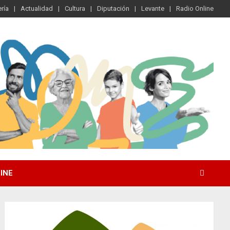
ría
Actualidad
Cultura
Diputación
Levante
Radio Online
INE