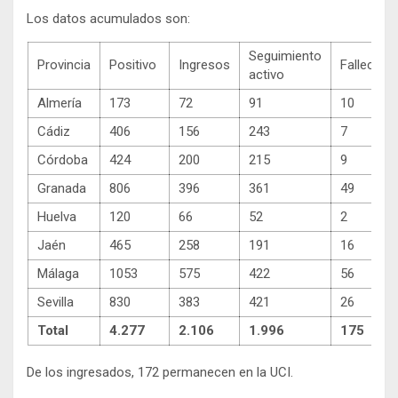
Los datos acumulados son:
Seguimiento
Provincia
Positivo
Ingresos
Fallecimi
activo
Almería
173
72
91
10
Cádiz
406
156
243
7
Córdoba
424
200
215
9
Granada
806
396
361
49
Huelva
120
66
52
2
Jaén
465
258
191
16
Málaga
1053
575
422
56
Sevilla
830
383
421
26
Total
4.277
2.106
1.996
175
De los ingresados, 172 permanecen en la UCI.