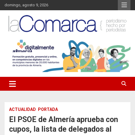
Saltar
domingo, agosto 9, 2026
al
contenido
Noticias de Almería. Actualidad informativa sobre la Comarca del
La Comarca – Noticias del
Almanzora y sus localidades.
Almanzora
ACTUALIDAD
PORTADA
El PSOE de Almería aprueba con
cupos, la lista de delegados al