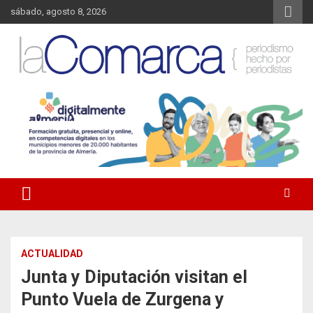
Saltar
sábado, agosto 8, 2026
al
contenido
Noticias de Almería. Actualidad informativa sobre la Comarca del
La Comarca – Noticias del
Almanzora y sus localidades.
Almanzora
ACTUALIDAD
Junta y Diputación visitan el
Punto Vuela de Zurgena y