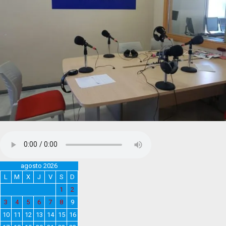
agosto 2026
L
M
X
J
V
S
D
1
2
3
4
5
6
7
8
9
10
11
12
13
14
15
16