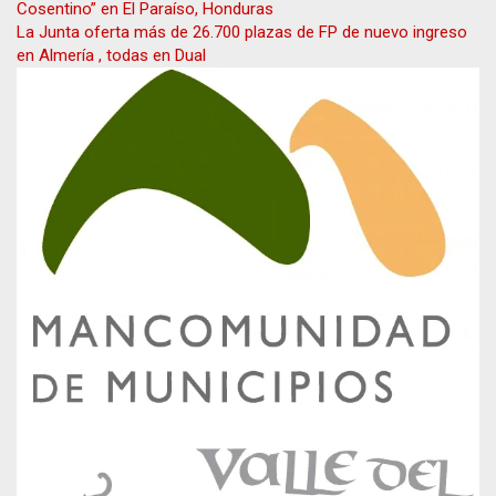
Cosentino” en El Paraíso, Honduras
de
La Junta oferta más de 26.700 plazas de FP de nuevo ingreso
entradas
en Almería , todas en Dual