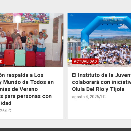
D
ACTUALIDAD
ón respalda a Los
El Instituto de la Juve
 y Mundo de Todos en
colaborará con iniciati
nias de Verano
Olula Del Río y Tíjola
as para personas con
agosto 4, 2026
LC
idad
026
LC