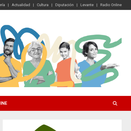
ría
Actualidad
Cultura
Diputación
Levante
Radio Online
INE