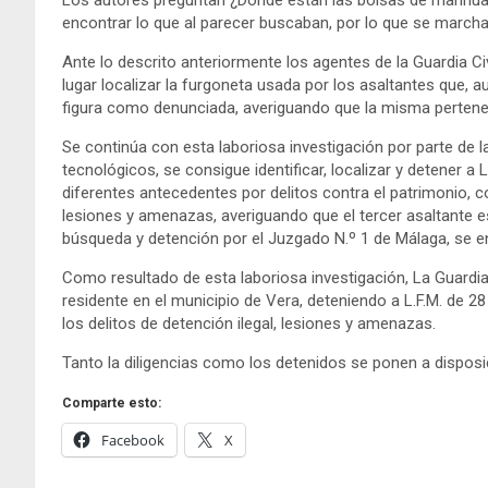
Los autores preguntan ¿Dónde están las bolsas de marihuan
encontrar lo que al parecer buscaban, por lo que se march
Ante lo descrito anteriormente los agentes de la Guardia Ci
lugar localizar la furgoneta usada por los asaltantes que, 
figura como denunciada, averiguando que la misma pertenec
Se continúa con esta laboriosa investigación por parte de la
tecnológicos, se consigue identificar, localizar y detener a
L
diferentes antecedentes por delitos contra el patrimonio, c
lesiones y amenazas
, averiguando que el tercer asaltante e
búsqueda y detención por el Juzgado N.º 1 de Málaga, se e
Como resultado de esta laboriosa investigación, La Guardia C
residente en el municipio de Vera, deteniendo a L.F.M. de 2
los delitos de detención ilegal, lesiones y amenazas.
Tanto la diligencias como los detenidos se ponen a disposi
Comparte esto:
Facebook
X