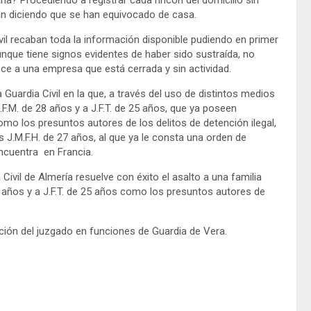
a? Procediendo a registrar cada rincón del domicilio sin
an diciendo que se han equivocado de casa.
vil recaban toda la información disponible pudiendo en primer
aunque tiene signos evidentes de haber sido sustraída, no
e a una empresa que está cerrada y sin actividad.
 Guardia Civil en la que, a través del uso de distintos medios
.F.M. de 28 años y a J.F.T. de 25 años, que ya poseen
omo los presuntos autores de los delitos de detención ilegal,
s J.M.F.H. de 27 años, al que ya le consta una orden de
ncuentra en Francia.
ivil de Almería resuelve con éxito el asalto a una familia
8 años y a J.F.T. de 25 años como los presuntos autores de
ción del juzgado en funciones de Guardia de Vera.