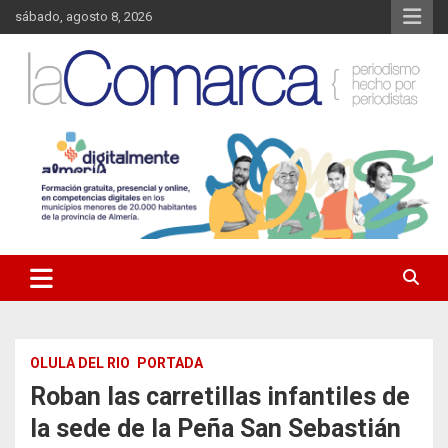
Saltar
sábado, agosto 8, 2026
al
contenido
Noticias de Almería. Actualidad informativa sobre la Comarca del
La Comarca – Noticias del
Almanzora y sus localidades.
Almanzora
OLULA DEL RIO
PORTADA
Roban las carretillas infantiles de
la sede de la Peña San Sebastián