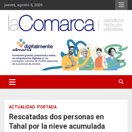
Saltar
jueves, agosto 6, 2026
al
contenido
Noticias de Almería. Actualidad informativa sobre la Comarca del
La Comarca – Noticias del
Almanzora y sus localidades.
Almanzora
ACTUALIDAD
PORTADA
Rescatadas dos personas en
Tahal por la nieve acumulada