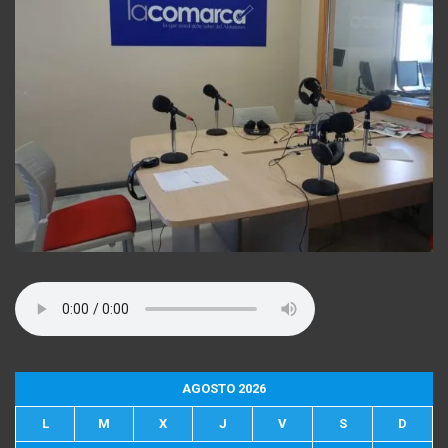
AGOSTO 2026
L
M
X
J
V
S
D