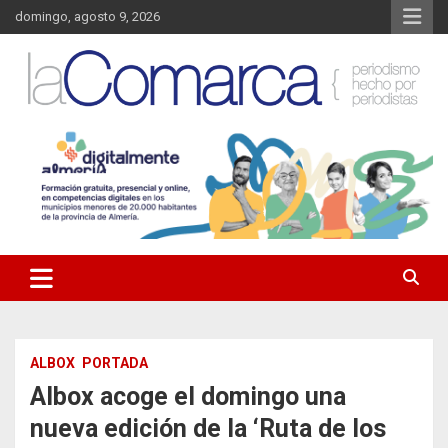
Saltar
domingo, agosto 9, 2026
al
contenido
Noticias de Almería. Actualidad informativa sobre la Comarca del
La Comarca – Noticias del
Almanzora y sus localidades.
Almanzora
ALBOX
PORTADA
Albox acoge el domingo una
nueva edición de la ‘Ruta de los