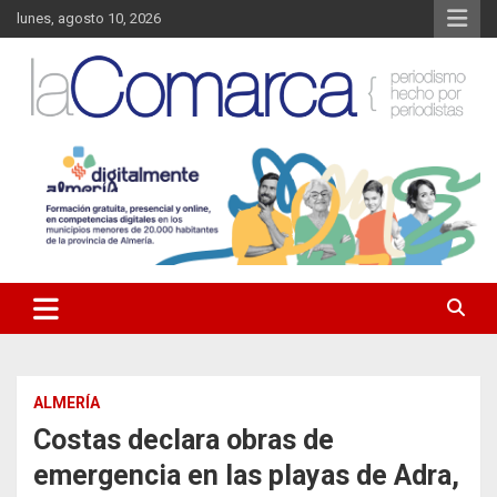
Saltar
lunes, agosto 10, 2026
al
contenido
Noticias de Almería. Actualidad informativa sobre la Comarca del
La Comarca – Noticias del
Almanzora y sus localidades.
Almanzora
ALMERÍA
Costas declara obras de
emergencia en las playas de Adra,