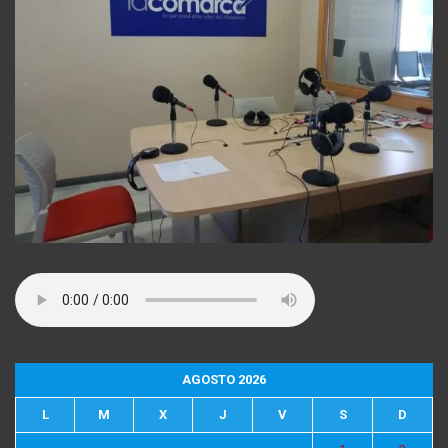
AGOSTO 2026
L
M
X
J
V
S
D