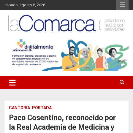
Saltar
sábado, agosto 8, 2026
al
contenido
Noticias de Almería. Actualidad informativa sobre la Comarca del
La Comarca – Noticias del
Almanzora y sus localidades.
Almanzora
CANTORIA
PORTADA
Paco Cosentino, reconocido por
la Real Academia de Medicina y