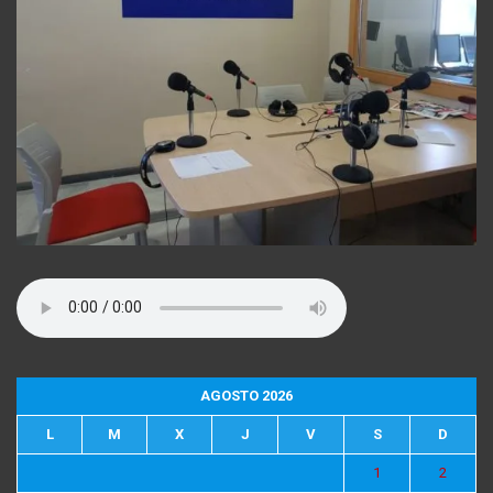
AGOSTO 2026
L
M
X
J
V
S
D
1
2