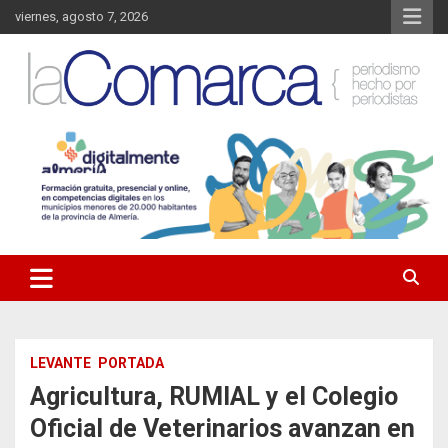
Saltar
viernes, agosto 7, 2026
al
contenido
Noticias de Almería. Actualidad informativa sobre la Comarca del
La Comarca – Noticias del
Almanzora y sus localidades.
Almanzora
LEVANTE
PORTADA
Agricultura, RUMIAL y el Colegio
Oficial de Veterinarios avanzan en