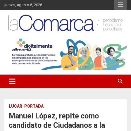
Saltar
jueves, agosto 6, 2026
al
contenido
Noticias de Almería. Actualidad informativa sobre la Comarca del
La Comarca – Noticias del
Almanzora y sus localidades.
Almanzora
LÚCAR
PORTADA
Manuel López, repite como
candidato de Ciudadanos a la