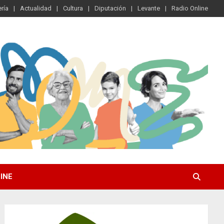
ría
Actualidad
Cultura
Diputación
Levante
Radio Online
INE