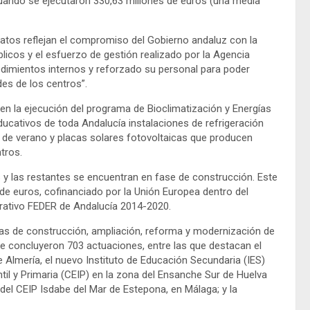
uando se ejecutaron 330,63 millones de euros (una media
datos reflejan el compromiso del Gobierno andaluz con la
blicos y el esfuerzo de gestión realizado por la Agencia
dimientos internos y reforzado su personal para poder
des de los centros”.
en la ejecución del programa de Bioclimatización y Energías
ducativos de toda Andalucía instalaciones de refrigeración
s de verano y placas solares fotovoltaicas que producen
ntros.
 y las restantes se encuentran en fase de construcción. Este
e euros, cofinanciado por la Unión Europea dentro del
ativo FEDER de Andalucía 2014-2020.
ras de construcción, ampliación, reforma y modernización de
se concluyeron 703 actuaciones, entre las que destacan el
Almería, el nuevo Instituto de Educación Secundaria (IES)
il y Primaria (CEIP) en la zona del Ensanche Sur de Huelva
 del CEIP Isdabe del Mar de Estepona, en Málaga; y la