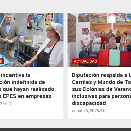
D
ACTUALIDAD
incentiva la
Diputación respalda a 
ción indefinida de
Carriles y Mundo de T
 que hayan realizado
sus Colonias de Veran
as EPES en empresas
inclusivas para person
discapacidad
026
LC
agosto 5, 2026
LC