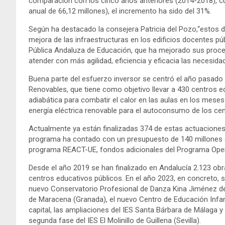
comparación con los cinco años anteriores (2014-2018), c
anual de 66,12 millones), el incremento ha sido del 31%.
Según ha destacado la consejera Patricia del Pozo,“estos 
mejora de las infraestructuras en los edificios docentes pú
Pública Andaluza de Educación, que ha mejorado sus proce
atender con más agilidad, eficiencia y eficacia las necesida
Buena parte del esfuerzo inversor se centró el año pasado 
Renovables, que tiene como objetivo llevar a 430 centros e
adiabática para combatir el calor en las aulas en los mese
energía eléctrica renovable para el autoconsumo de los ce
Actualmente ya están finalizadas 374 de estas actuaciones
programa ha contado con un presupuesto de 140 millones d
programa REACT-UE, fondos adicionales del Programa Oper
Desde el año 2019 se han finalizado en Andalucía 2.123 ob
centros educativos públicos. En el año 2023, en concreto, 
nuevo Conservatorio Profesional de Danza Kina Jiménez de 
de Maracena (Granada), el nuevo Centro de Educación Infant
capital, las ampliaciones del IES Santa Bárbara de Málaga y
segunda fase del IES El Molinillo de Guillena (Sevilla).