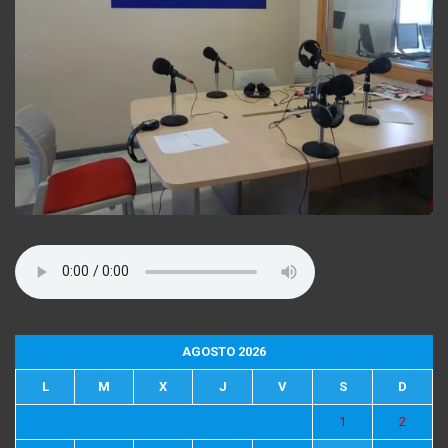
AGOSTO 2026
L
M
X
J
V
S
D
1
2