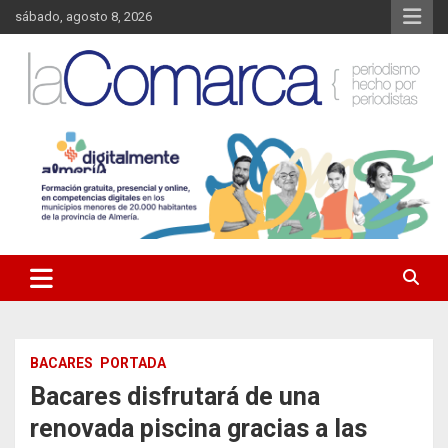
Saltar
sábado, agosto 8, 2026
al
contenido
Noticias de Almería. Actualidad informativa sobre la Comarca del
La Comarca – Noticias del
Almanzora y sus localidades.
Almanzora
BACARES
PORTADA
Bacares disfrutará de una
renovada piscina gracias a las