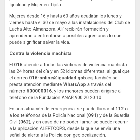
Igualdad y Mujer en Tíjola.
Mujeres desde 16 y hasta 60 años acudirán los lunes y
viernes hasta el 30 de mayo a las instalaciones del Club de
Lucha Alto Almanzora. Allí recibirán formación y
aprenderán a enfrentarse a posibles agresiones lo que
puede significar salvar la vida.
Contra la violencia machista
El
016
atiende a todas las víctimas de violencia machista
las 24 horas del día y en 52 idiomas diferentes, al igual que
el correo
016-online@igualdad.gob.es
; también se
presta atención mediante
WhatsApp
a través del
número
600000016
, y los menores pueden dirigirse al
teléfono de la Fundación ANAR 900 20 20 10.
En una situación de emergencia, se puede llamar al
112
o
a los teléfonos de la Policía Nacional (
091
) y de la Guardia
Civil (
062
), y en caso de no poder llamar se puede recurrir
a la aplicación ALERTCOPS, desde la que se envía una
señal de alerta a la Policía con geolocalización.