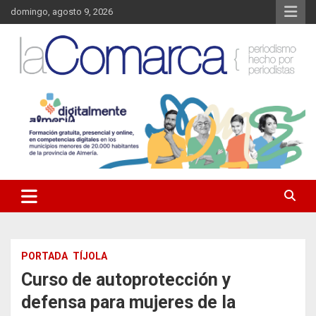
Saltar
domingo, agosto 9, 2026
al
contenido
Noticias de Almería. Actualidad informativa sobre la Comarca del
La Comarca – Noticias del
Almanzora y sus localidades.
Almanzora
PORTADA
TÍJOLA
Curso de autoprotección y
defensa para mujeres de la