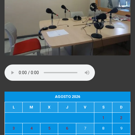
AGOSTO 2026
L
M
X
J
V
S
D
1
2
3
4
5
6
7
8
9