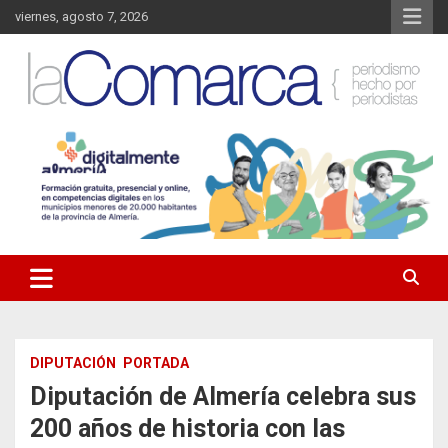
Saltar
viernes, agosto 7, 2026
al
contenido
Noticias de Almería. Actualidad informativa sobre la Comarca del
La Comarca – Noticias del
Almanzora y sus localidades.
Almanzora
DIPUTACIÓN
PORTADA
Diputación de Almería celebra sus
200 años de historia con las