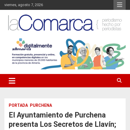
Saltar
viernes, agosto 7, 2026
al
contenido
Noticias de Almería. Actualidad informativa sobre la Comarca del
La Comarca – Noticias del
Almanzora y sus localidades.
Almanzora
PORTADA
PURCHENA
El Ayuntamiento de Purchena
presenta Los Secretos de Llavín;