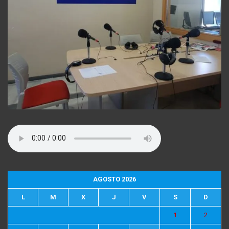
AGOSTO 2026
L
M
X
J
V
S
D
1
2