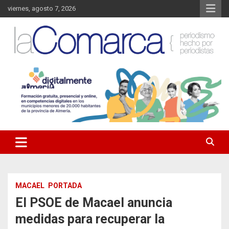
Saltar
viernes, agosto 7, 2026
al
contenido
Noticias de Almería. Actualidad informativa sobre la Comarca del
La Comarca – Noticias del
Almanzora y sus localidades.
Almanzora
MACAEL
PORTADA
El PSOE de Macael anuncia
medidas para recuperar la