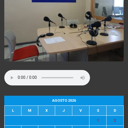
AGOSTO 2026
L
M
X
J
V
S
D
1
2