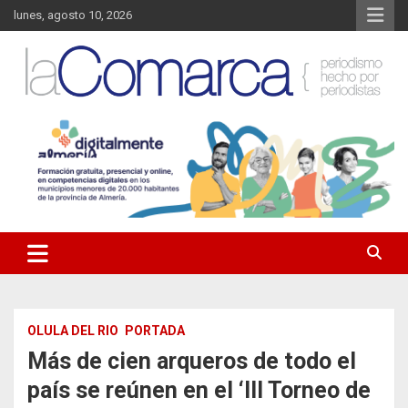
Saltar
lunes, agosto 10, 2026
al
contenido
Noticias de Almería. Actualidad informativa sobre la Comarca del
La Comarca – Noticias del
Almanzora y sus localidades.
Almanzora
OLULA DEL RIO
PORTADA
Más de cien arqueros de todo el
país se reúnen en el ‘III Torneo de