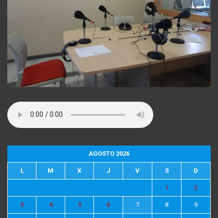
AGOSTO 2026
L
M
X
J
V
S
D
1
2
3
4
5
6
7
8
9