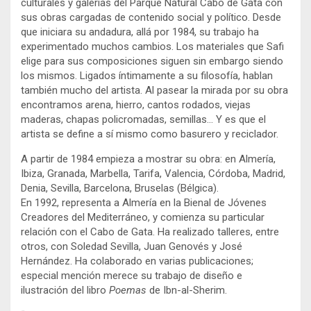
culturales y galerías del Parque Natural Cabo de Gata con
sus obras cargadas de contenido social y político. Desde
que iniciara su andadura, allá por 1984, su trabajo ha
experimentado muchos cambios. Los materiales que Safi
elige para sus composiciones siguen sin embargo siendo
los mismos. Ligados íntimamente a su filosofía, hablan
también mucho del artista. Al pasear la mirada por su obra
encontramos arena, hierro, cantos rodados, viejas
maderas, chapas policromadas, semillas… Y es que el
artista se define a sí mismo como basurero y reciclador.
A partir de 1984 empieza a mostrar su obra: en Almería,
Ibiza, Granada, Marbella, Tarifa, Valencia, Córdoba, Madrid,
Denia, Sevilla, Barcelona, Bruselas (Bélgica).
En 1992, representa a Almería en la Bienal de Jóvenes
Creadores del Mediterráneo, y comienza su particular
relación con el Cabo de Gata. Ha realizado talleres, entre
otros, con Soledad Sevilla, Juan Genovés y José
Hernández. Ha colaborado en varias publicaciones;
especial mención merece su trabajo de diseño e
ilustración del libro
Poemas
de Ibn-al-Sherim.