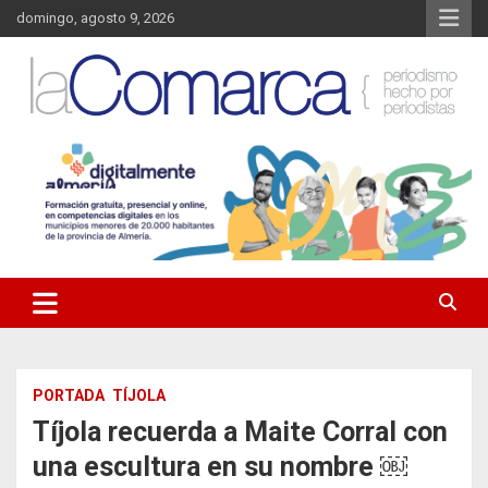
Saltar
domingo, agosto 9, 2026
al
contenido
Noticias de Almería. Actualidad informativa sobre la Comarca del
La Comarca – Noticias del
Almanzora y sus localidades.
Almanzora
PORTADA
TÍJOLA
Tíjola recuerda a Maite Corral con
una escultura en su nombre ￼