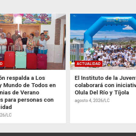
D
ACTUALIDAD
ón respalda a Los
El Instituto de la Juve
 y Mundo de Todos en
colaborará con iniciati
nias de Verano
Olula Del Río y Tíjola
as para personas con
agosto 4, 2026
LC
idad
026
LC