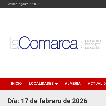
Saltar
viernes, agosto 7, 2026
al
contenido
Noticias de Almería. Actualidad informativa sobre la Comarca
La Comarca – Noticias
del Almanzora y sus localidades.
del Almanzora
INICIO
LOCALIDADES
ALMERÍA
ACTUALI
Día:
17 de febrero de 2026