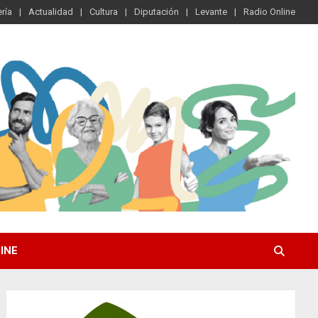
ría
Actualidad
Cultura
Diputación
Levante
Radio Online
INE