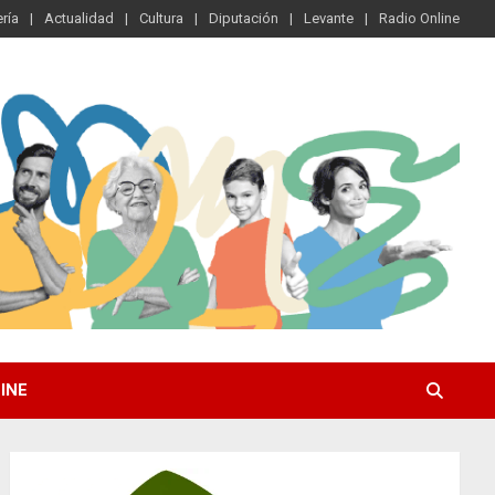
ría
Actualidad
Cultura
Diputación
Levante
Radio Online
INE