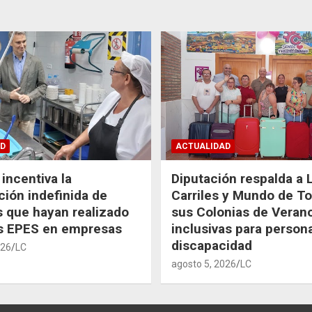
D
ACTUALIDAD
incentiva la
Diputación respalda a 
ción indefinida de
Carriles y Mundo de T
 que hayan realizado
sus Colonias de Veran
as EPES en empresas
inclusivas para person
discapacidad
026
LC
agosto 5, 2026
LC