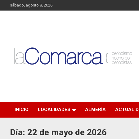
Saltar
sábado, agosto 8, 2026
al
contenido
Noticias de Almería. Actualidad informativa sobre la Comarca
La Comarca – Noticias
del Almanzora y sus localidades.
del Almanzora
INICIO
LOCALIDADES
ALMERÍA
ACTUALI
Día:
22 de mayo de 2026