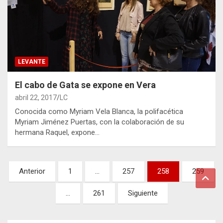
LEVANTE
El cabo de Gata se expone en Vera
abril 22, 2017
LC
Conocida como Myriam Vela Blanca, la polifacética
Myriam Jiménez Puertas, con la colaboración de su
hermana Raquel, expone…
Paginación
Anterior
1
…
257
258
259
de
…
261
Siguiente
entradas