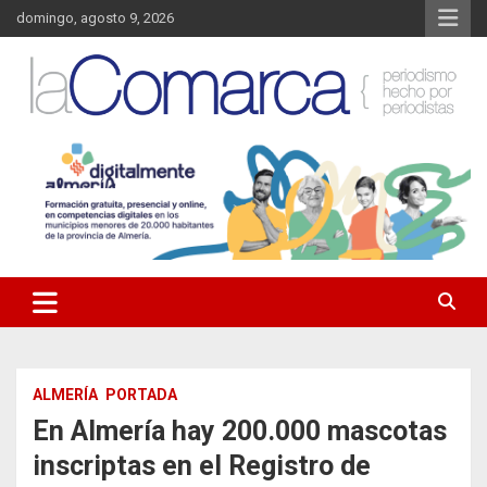
Saltar
domingo, agosto 9, 2026
al
contenido
Noticias de Almería. Actualidad informativa sobre la Comarca del
La Comarca – Noticias del
Almanzora y sus localidades.
Almanzora
ALMERÍA
PORTADA
En Almería hay 200.000 mascotas
inscriptas en el Registro de