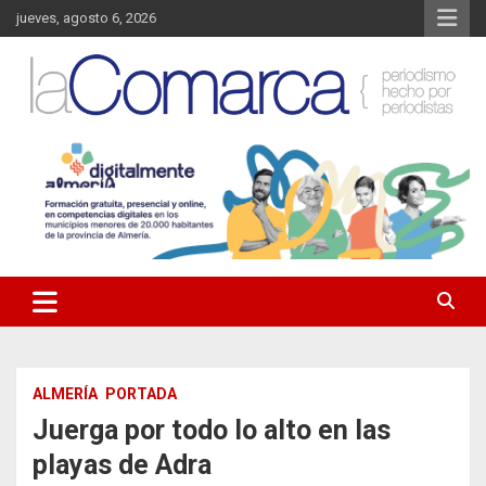
Saltar
jueves, agosto 6, 2026
al
contenido
Noticias de Almería. Actualidad informativa sobre la Comarca del
La Comarca – Noticias del
Almanzora y sus localidades.
Almanzora
ALMERÍA
PORTADA
Juerga por todo lo alto en las
playas de Adra