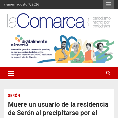
Saltar
viernes, agosto 7, 2026
al
contenido
Noticias de Almería. Actualidad informativa sobre la Comarca del
La Comarca – Noticias del
Almanzora y sus localidades.
Almanzora
SERÓN
Muere un usuario de la residencia
de Serón al precipitarse por el